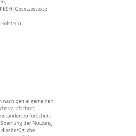
en, 
KSH (Gesetzestexte 
olstein)
en nach den allgemeinen 
ht verpflichtet, 
mständen zu forschen, 
r Sperrung der Nutzung 
 diesbezügliche 